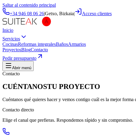
Saltar al contenido principal
+34 946 08 06 26
|
Getxo
, Bizkaia
|
Acceso clientes
Inicio
Servicios
Cocinas
Reformas integrales
Baños
Armarios
Proyectos
Blog
Contacto
Pedir presupuesto
Abrir menú
Contacto
CUÉNTANOS
TU PROYECTO
Cuéntanos qué quieres hacer y vemos contigo cuál es la mejor forma 
Contacto directo
Elige el canal que prefieras. Respondemos rápido y sin compromiso.